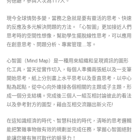
秀德廳，參與人次為117人。
現今全球情勢多變，當務之急就是要有靈活的思考、快速
的反應及多元解決問題的方法。「心智圖」更加接近人們
思考時的空間性想像，幫助學生擺脫線性思考，可以應用
在創意思考、問題分析、專案管理…..等。
心智圖（Mind Map）是一種用來組織和呈現資訊的圖形
化工具，當天從實作切入，每個人準備兩張紙以及一支筆
開始思考，紙上分別畫上水平思考以及垂直思考，以中心
點為起點，從中心向外連接各個相關的主題或子主題，形
成一個分支結構。完成後三個人一組互相討論彼此的看法
以及參考對方的圖型，藉由互相交流蹦出新火花!
在這知識經濟的時代、智慧科技的時代，清晰的思考邏輯
能把繁雜事物做有效的規劃並完成任務，掌握心智圖絕對
能讓您擁有無可取代的競爭力！